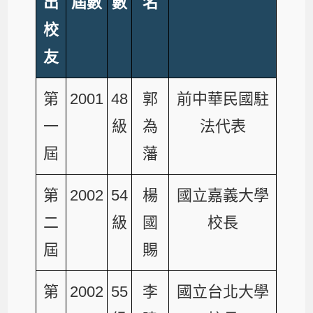
出
屆數
數
名
校
友
第
2001
48
郭
前中華民國駐
一
級
為
法代表
屆
藩
第
2002
54
楊
國立嘉義大學
二
級
國
校長
屆
賜
第
2002
55
李
國立台北大學