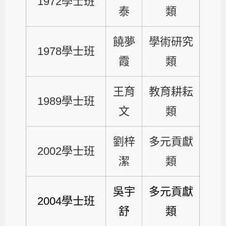
1972學士班
泰
類
饒夢
學術研究
1978學士班
霞
類
王育
教育耕耘
1989學士班
文
類
劉梓
多元貢獻
2002學士班
潔
類
吳宇
多元貢獻
2004學士班
舒
類