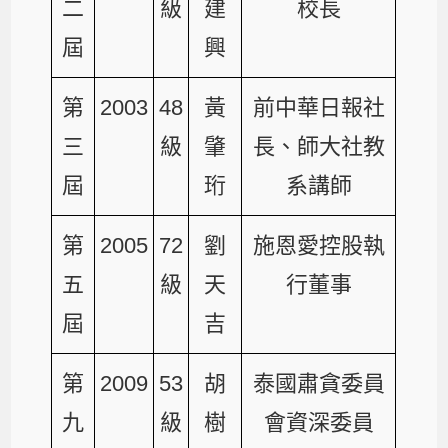
二
級
建
校長
屆
興
第
2003
48
黃
前中華日報社
三
級
肇
長、師大社教
屆
珩
系講師
第
2005
72
劉
施恩愛控股執
五
級
天
行董事
屆
吉
第
2009
53
胡
泰國肅貪委員
九
級
樹
會資深委員