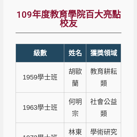
109年度教育學院百大亮點
校友
級數
姓名
獲獎領域
胡歐
教育耕耘
1959學士班
蘭
類
何明
社會公益
1963學士班
宗
類
林東
學術研究