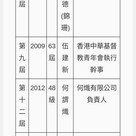
屆
德
(錦
珊)
第
2009
63
伍
香港中華基督
九
屆
建
教青年會執行
屆
新
幹事
第
2012
48
何
何熾有限公司
十
級
謂
負責人
二
熾
屆