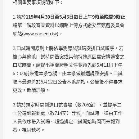
相關重要事項說明如下：
1.請於
115
年4月30日至5月5日每日上午9時至晚間9時止
將第二階段審查資料以網路上傳方式繳交至甄選委員會
網站(
www.cac.edu.tw
)。
2.口試時間原則上將依學測應試號碼安排口試順序，若
擔心與他系口試時間衝突或其他特殊原因需安排適當之
口試時間，請提出相關證明文件並預先於5月11日下午
5：00前來電本系協調，由本系做最適調整安排。口試
順序最遲將於5月12日公告本系網站，公告後不得要求
更改，敬請理解。
3.請於規定時間到達口試會場（教705室），並提早二
十分鐘到報到處（教714室）等候，面試時一律由工作
人員依序帶入試場。超過排定口試開始時間而未報到
者，視同缺考。