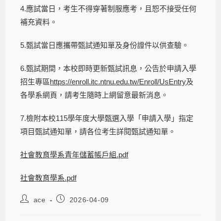
4.應試當日，考生不得穿著制服應考，且恕不接受任何
補充資料。
5.甄試當日應攜帶甄試通知單及身份證件以供查驗。
6.甄試期間，本校即時更新甄試訊息，公告於申請入學
招生專區
https://enroll.itc.ntnu.edu.tw/Enroll/UsEntry
及
各學系網頁，請考生隨時上網留意最新消息。
7.檢附本校115學年度大學甄選入學「申請入學」指定
項目甄試通知單，請各位考生詳閱甄試通知單。
社會教育學系青年儲蓄帳戶組.pdf
社會教育學系.pdf
ace
2026-04-09