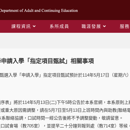
課程資訊
系所成員
職涯發展
服務
Blog
大學申請入學「指定項目甄試」相關事項
學甄選入學「申請入學」指定項目甄試預計於114年5月17日（星期六
：
順序表」將於114年5月13日(二)下午5時公告於本系官網，本系原
或重大原因需調整，請在5月7日至5月13日上班時間內與助教(聯絡電話：
本系聯絡協調，口試時間一經公告後將不予調整變動，敬請留意。
達口試會場（教705室），並提早二十分鐘到報到處（教714室）等