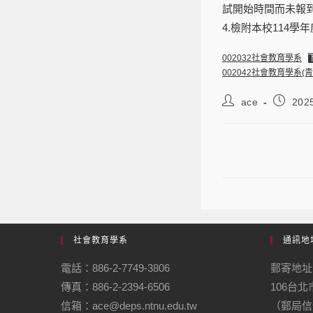
試開始時間而未報
4.檢附本校114
002032社會教育學系
002042社會教育學系(
ace
202
114學年度
社會教育學系
通訊地
電話：886-2-7749-3806
郵寄地址
傳真：886-2-2394-6506
106台
信箱：ace@deps.ntnu.edu.tw
（郵局信