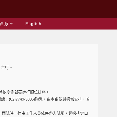
資源
English
）舉行。
則上將依學測號碼進行順位排序。
(02)7749-3806)聯繫，由本系做最適當安排，若
候，面試時一律由工作人員依序帶入試場，超過排定口