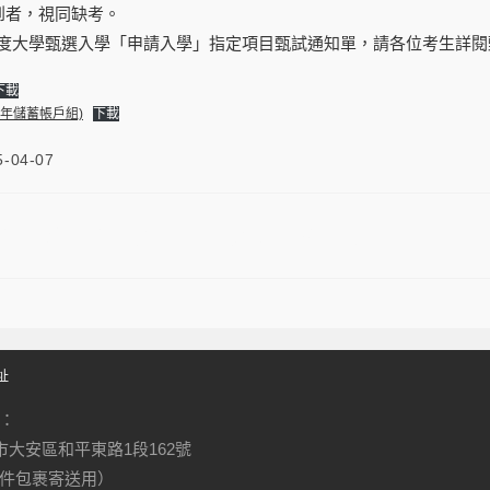
到者，視同缺考。
學年度大學甄選入學「申請入學」指定項目甄試通知單，請各位考生詳
下載
青年儲蓄帳戶組)
下載
5-04-07
大學申請入學「指定項目甄試」相關事項
址
：
北市大安區和平東路1段162號
件包裹寄送用）