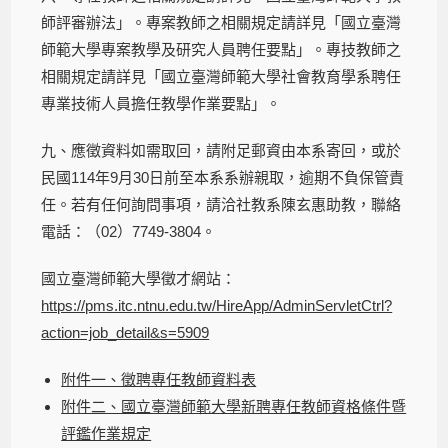
師評審辦法」。專案教師之相關規定請詳見「國立臺灣
師範大學專案教學及研究人員聘任要點」。專技教師之
相關規定請詳見「國立臺灣師範大學社會教育學系聘任
專業技術人員擔任教學作業要點」。
九、應徵資料如需取回，請附足郵資由本系寄回，或於
民國114年9月30日前至本系系辦親取，逾期不負保管責
任。若有任何詢問事項，請洽社教系陳玄惠助教，聯絡
電話：（02）7749-3804。
國立臺灣師範大學徵才網站：
https://pms.itc.ntnu.edu.tw/HireApp/AdminServletCtrl?
action=job_detail&s=5909
附件一、徵聘專任教師資料表
附件二、國立臺灣師範大學新聘專任教師資格條件暨
評鑑作業規定