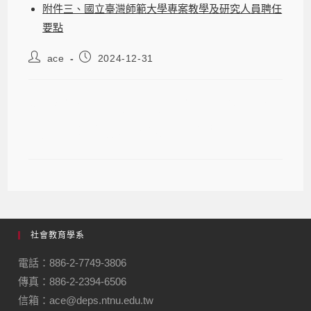
附件三、國立臺灣師範大學專案教學及研究人員聘任
要點
ace
2024-12-31
社會教育學系徵聘專任教師/專案教學
人員助理教授級(含以上)公告
社會教育學系
電話：886-2-7749-3806
傳真：886-2-2394-6506
信箱：ace@deps.ntnu.edu.tw