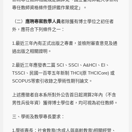
專任教師資格條件暨評鑑作業規定」。
（二）
應聘專案教學人員
者除獲有博士學位之初任者
外，應符合下列條件之一：
1.最近三年內有正式出版之專書，並檢附審查意見及通
過出版之相關證明。
2.最近三年應發表二篇 SCI、SSCI、A&HCI、EI、
TSSCI、民國一百零五年新制 THCI(原 THCICore) 或
SCOPUS等索引收錄之學術性期刊論文。
上述應徵者自本系所對外公告首日起溯算2年內（不含
男性兵役年資）獲得博士學位者，均可視為初任教師。
三、學術及教學專長要求：
1.學術專長：社會教育(含成人與高齡教育)相關經營、