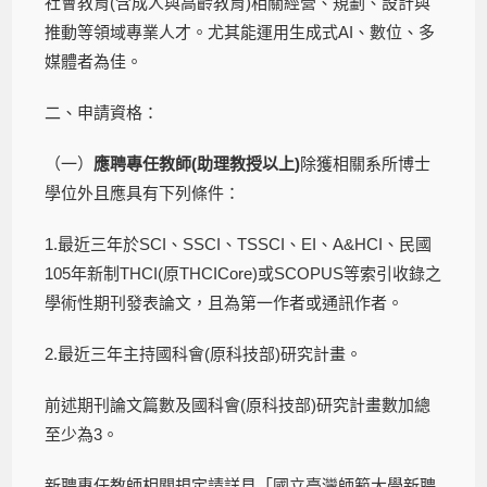
社會教育(含成人與高齡教育)相關經營、規劃、設計與
推動等領域專業人才。尤其能運用生成式AI、數位、多
媒體者為佳。
二、申請資格：
（一）
應聘專任教師
(
助理教授以上
)
除獲相關系所博士
學位外且應具有下列條件：
1.最近三年於SCI、SSCI、TSSCI、EI、A&HCI、民國
105年新制THCI(原THCICore)或SCOPUS等索引收錄之
學術性期刊發表論文，且為第一作者或通訊作者。
2.最近三年主持國科會(原科技部)研究計畫。
前述期刊論文篇數及國科會(原科技部)研究計畫數加總
至少為3。
新聘專任教師相關規定請詳見「國立臺灣師範大學新聘