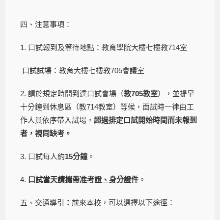
四、注意事項：
1. 口試報到及等待地點：教育學院大樓七樓教714室
口試試場：教育大樓七樓教705會議室
2. 請於規定時間到達口試會場（
教
705
教室
），並提早
十分鐘到休息區（教714教室）等候，面試時一律由工
作人員依序帶入試場，
超過排定口試開始時間而未報到
者，視同缺考。
3. 口試每人約
15
分鐘
。
4.
口試當天請攜帶准考證、身分證件
。
五、交通導引
：
前來本校，可以選擇以下途徑：