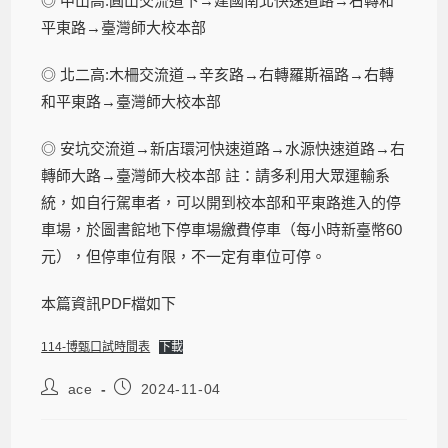
◎ 中山高:圓山交流道下→建國南北快速道路→右轉和
平東路→臺灣師大校本部
◎ 北二高:木柵交流道→辛亥路→右轉羅斯福路→右轉
和平東路→臺灣師大校本部
◎ 安坑交流道→新店環河快速道路→水源快速道路→右
轉師大路→臺灣師大校本部 註：請多利用大眾運輸系
統，如自行駕車者，可以開到校本部和平東路進入的停
車場，於圖書館地下停車場繳費停車（每小時新臺幣60
元），但停車位有限，不一定有車位可停。
本篇資訊PDF檔如下
114-博甄口試時間表
下載
ace
2024-11-04