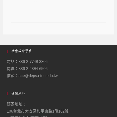
114學年度博士班甄試 口試順序表及
注意事項
社會教育學系
電話：886-2-7749-3806
傳真：886-2-2394-6506
信箱：ace@deps.ntnu.edu.tw
通訊地址
郵寄地址：
106台北市大安區和平東路1段162號